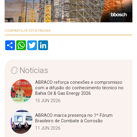
COMPARTILHE ESTA PÁGINA
S
W
T
L
h
h
w
i
a
a
i
n
r
t
t
k
e
s
t
e
A
e
d
Notícias
p
r
I
p
n
ABRACO reforça conexões e compromisso
com a difusão do conhecimento técnico no
Bahia Oil & Gas Energy 2026
15 JUN 2026
ABRACO marca presença no 1º Fórum
Brasileiro de Combate à Corrosão
11 JUN 2026