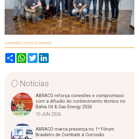
COMPARTILHE ESTA PÁGINA
S
W
T
L
h
h
w
i
a
a
i
n
r
t
t
k
e
s
t
e
A
e
d
Notícias
p
r
I
p
n
ABRACO reforça conexões e compromisso
com a difusão do conhecimento técnico no
Bahia Oil & Gas Energy 2026
15 JUN 2026
ABRACO marca presença no 1º Fórum
Brasileiro de Combate à Corrosão