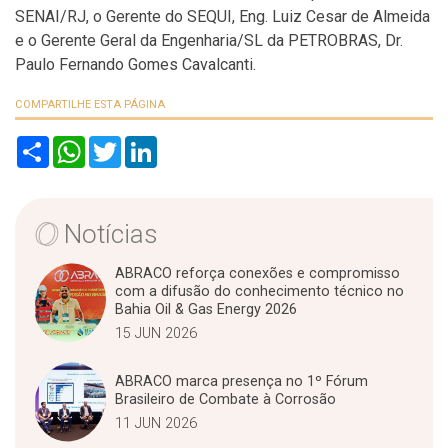
SENAI/RJ, o Gerente do SEQUI, Eng. Luiz Cesar de Almeida
e o Gerente Geral da Engenharia/SL da PETROBRAS, Dr.
Paulo Fernando Gomes Cavalcanti.
COMPARTILHE ESTA PÁGINA
S
W
T
L
h
h
w
i
a
a
i
n
r
t
t
k
e
s
t
e
A
e
d
Notícias
p
r
I
p
n
ABRACO reforça conexões e compromisso
com a difusão do conhecimento técnico no
Bahia Oil & Gas Energy 2026
15 JUN 2026
ABRACO marca presença no 1º Fórum
Brasileiro de Combate à Corrosão
11 JUN 2026