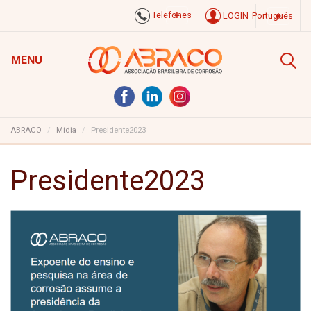
Telefones
LOGIN
Português
MENU
ABRACO
Mídia
Presidente2023
Presidente2023