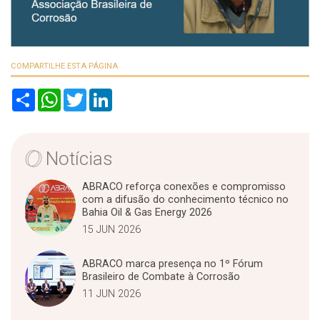
COMPARTILHE ESTA PÁGINA
S
W
T
L
h
h
w
i
a
a
i
n
r
t
t
k
e
s
t
e
A
e
d
Notícias
p
r
I
p
n
ABRACO reforça conexões e compromisso
com a difusão do conhecimento técnico no
Bahia Oil & Gas Energy 2026
15 JUN 2026
ABRACO marca presença no 1º Fórum
Brasileiro de Combate à Corrosão
11 JUN 2026