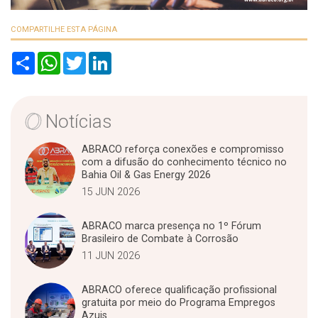
COMPARTILHE ESTA PÁGINA
S
W
T
L
h
h
w
i
a
a
i
n
r
t
t
k
e
s
t
e
A
e
d
Notícias
p
r
I
p
n
ABRACO reforça conexões e compromisso
com a difusão do conhecimento técnico no
Bahia Oil & Gas Energy 2026
15 JUN 2026
ABRACO marca presença no 1º Fórum
Brasileiro de Combate à Corrosão
11 JUN 2026
ABRACO oferece qualificação profissional
gratuita por meio do Programa Empregos
Azuis