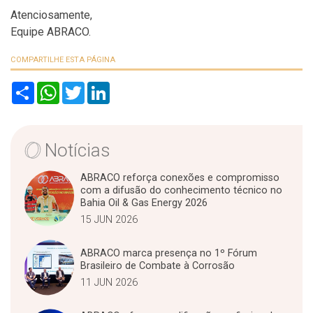
Atenciosamente,
Equipe ABRACO.
COMPARTILHE ESTA PÁGINA
S
W
T
L
h
h
w
i
a
a
i
n
r
t
t
k
e
s
t
e
A
e
d
Notícias
p
r
I
p
n
ABRACO reforça conexões e compromisso
com a difusão do conhecimento técnico no
Bahia Oil & Gas Energy 2026
15 JUN 2026
ABRACO marca presença no 1º Fórum
Brasileiro de Combate à Corrosão
11 JUN 2026