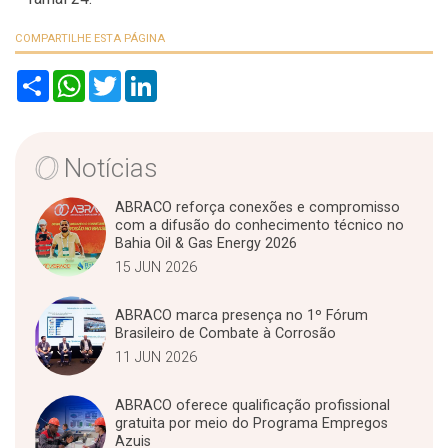
COMPARTILHE ESTA PÁGINA
S
W
T
L
h
h
w
i
a
a
i
n
r
t
t
k
e
s
t
e
A
e
d
Notícias
p
r
I
p
n
ABRACO reforça conexões e compromisso
com a difusão do conhecimento técnico no
Bahia Oil & Gas Energy 2026
15 JUN 2026
ABRACO marca presença no 1º Fórum
Brasileiro de Combate à Corrosão
11 JUN 2026
ABRACO oferece qualificação profissional
gratuita por meio do Programa Empregos
Azuis