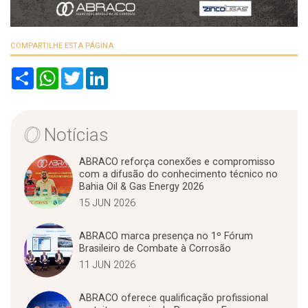
COMPARTILHE ESTA PÁGINA
S
W
T
L
h
h
w
i
a
a
i
n
r
t
t
k
e
s
t
e
A
e
d
Notícias
p
r
I
p
n
ABRACO reforça conexões e compromisso
com a difusão do conhecimento técnico no
Bahia Oil & Gas Energy 2026
15 JUN 2026
ABRACO marca presença no 1º Fórum
Brasileiro de Combate à Corrosão
11 JUN 2026
ABRACO oferece qualificação profissional