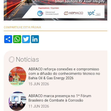
COMPARTILHE ESTA PÁGINA
S
W
T
L
h
h
w
i
a
a
i
n
r
t
t
k
e
s
t
e
A
e
d
Notícias
p
r
I
p
n
ABRACO reforça conexões e compromisso
com a difusão do conhecimento técnico no
Bahia Oil & Gas Energy 2026
15 JUN 2026
ABRACO marca presença no 1º Fórum
Brasileiro de Combate à Corrosão
11 JUN 2026