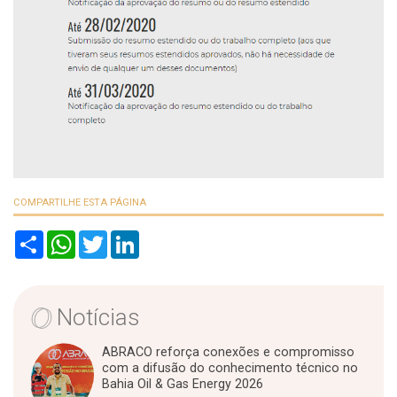
COMPARTILHE ESTA PÁGINA
S
W
T
L
h
h
w
i
a
a
i
n
r
t
t
k
e
s
t
e
A
e
d
Notícias
p
r
I
p
n
ABRACO reforça conexões e compromisso
com a difusão do conhecimento técnico no
Bahia Oil & Gas Energy 2026