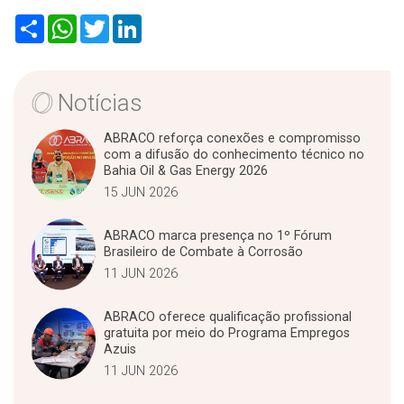
S
W
T
L
h
h
w
i
a
a
i
n
r
t
t
k
e
s
t
e
A
e
d
Notícias
p
r
I
p
n
ABRACO reforça conexões e compromisso
com a difusão do conhecimento técnico no
Bahia Oil & Gas Energy 2026
15 JUN 2026
ABRACO marca presença no 1º Fórum
Brasileiro de Combate à Corrosão
11 JUN 2026
ABRACO oferece qualificação profissional
gratuita por meio do Programa Empregos
Azuis
11 JUN 2026