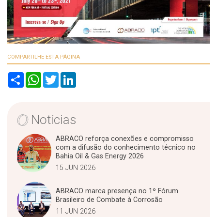
COMPARTILHE ESTA PÁGINA
S
W
T
L
h
h
w
i
a
a
i
n
r
t
t
k
e
s
t
e
A
e
d
Notícias
p
r
I
p
n
ABRACO reforça conexões e compromisso
com a difusão do conhecimento técnico no
Bahia Oil & Gas Energy 2026
15 JUN 2026
ABRACO marca presença no 1º Fórum
Brasileiro de Combate à Corrosão
11 JUN 2026