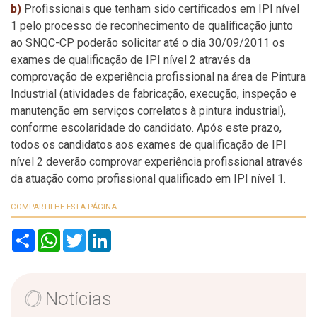
b)
Profissionais que tenham sido certificados em IPI nível
1 pelo processo de reconhecimento de qualificação junto
ao SNQC-CP poderão solicitar até o dia 30/09/2011 os
exames de qualificação de IPI nível 2 através da
comprovação de experiência profissional na área de Pintura
Industrial (atividades de fabricação, execução, inspeção e
manutenção em serviços correlatos à pintura industrial),
conforme escolaridade do candidato. Após este prazo,
todos os candidatos aos exames de qualificação de IPI
nível 2 deverão comprovar experiência profissional através
da atuação como profissional qualificado em IPI nível 1.
COMPARTILHE ESTA PÁGINA
S
W
T
L
h
h
w
i
a
a
i
n
r
t
t
k
e
s
t
e
A
e
d
Notícias
p
r
I
p
n