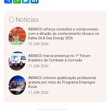
h
h
w
i
a
a
i
n
r
t
t
k
e
s
t
e
A
e
d
Notícias
p
r
I
p
n
ABRACO reforça conexões e compromisso
com a difusão do conhecimento técnico no
Bahia Oil & Gas Energy 2026
15 JUN 2026
ABRACO marca presença no 1º Fórum
Brasileiro de Combate à Corrosão
11 JUN 2026
ABRACO oferece qualificação profissional
gratuita por meio do Programa Empregos
Azuis
11 JUN 2026