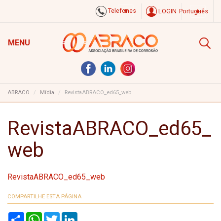
Telefones
LOGIN
Português
MENU
ABRACO
Mídia
RevistaABRACO_ed65_web
RevistaABRACO_ed65_
web
RevistaABRACO_ed65_web
COMPARTILHE ESTA PÁGINA
S
W
T
L