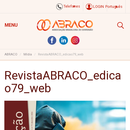
Telefones
LOGIN
Português
MENU
ABRACO
Mídia
RevistaABRACO_edicao79_web
RevistaABRACO_edica
o79_web