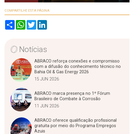
COMPARTILHE ESTA PÁGINA
S
W
T
L
h
h
w
i
a
a
i
n
r
t
t
k
e
s
t
e
A
e
d
Notícias
p
r
I
p
n
ABRACO reforça conexões e compromisso
com a difusão do conhecimento técnico no
Bahia Oil & Gas Energy 2026
15 JUN 2026
ABRACO marca presença no 1º Fórum
Brasileiro de Combate à Corrosão
11 JUN 2026
ABRACO oferece qualificação profissional
gratuita por meio do Programa Empregos
Azuis