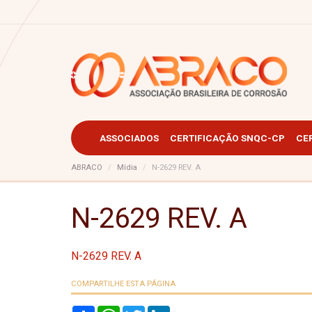
ASSOCIADOS
CERTIFICAÇÃO SNQC-CP
CE
ABRACO
Mídia
N-2629 REV. A
N-2629 REV. A
N-2629 REV. A
COMPARTILHE ESTA PÁGINA
S
W
T
L