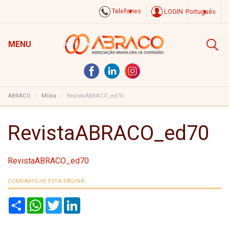
Telefones
LOGIN
Português
MENU
ABRACO
Mídia
RevistaABRACO_ed70
RevistaABRACO_ed70
RevistaABRACO_ed70
COMPARTILHE ESTA PÁGINA
S
W
T
L
h
h
w
i
a
a
i
n
r
t
t
k