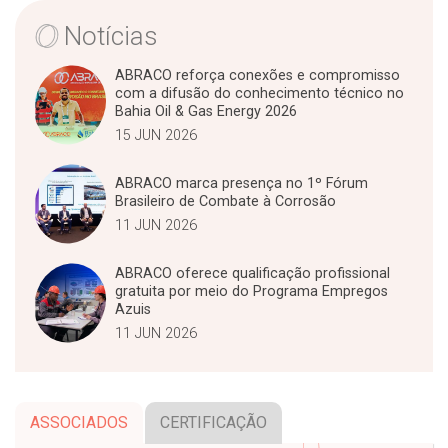
e
s
t
e
A
e
d
Notícias
p
r
I
p
n
ABRACO reforça conexões e compromisso
com a difusão do conhecimento técnico no
Bahia Oil & Gas Energy 2026
15 JUN 2026
ABRACO marca presença no 1º Fórum
Brasileiro de Combate à Corrosão
11 JUN 2026
ABRACO oferece qualificação profissional
gratuita por meio do Programa Empregos
Azuis
11 JUN 2026
ASSOCIADOS
CERTIFICAÇÃO